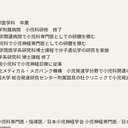
部医学科 卒業
科大学附属病院 小児科研修 修了
科大学関連病院で小児科専門医としての研鑽を積む
学小児科で小児神経専門医としての研鑽を積む
学大学院医学系研究科博士課程で分子遺伝学の研究を実施
学系研究科 博士課程 修了
学病院小児科で小児神経診療に従事
 東北メディカル・メガバンク機構 小児発達学分野で小児科関
学園大学 総合発達研究センター附属国見の杜クリニックで小児発
小児科専門医・指導医／日本小児神経学会 小児神経専門医／日