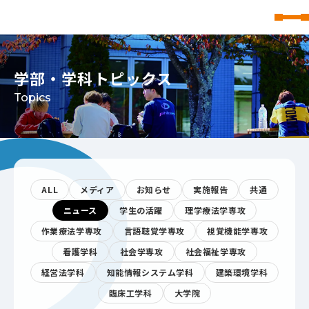
東北文化学園大学
学部・学科トピックス
Topics
ALL
メディア
お知らせ
実施報告
共通
ニュース
学生の活躍
理学療法学専攻
作業療法学専攻
言語聴覚学専攻
視覚機能学専攻
看護学科
社会学専攻
社会福祉学専攻
経営法学科
知能情報システム学科
建築環境学科
臨床工学科
大学院