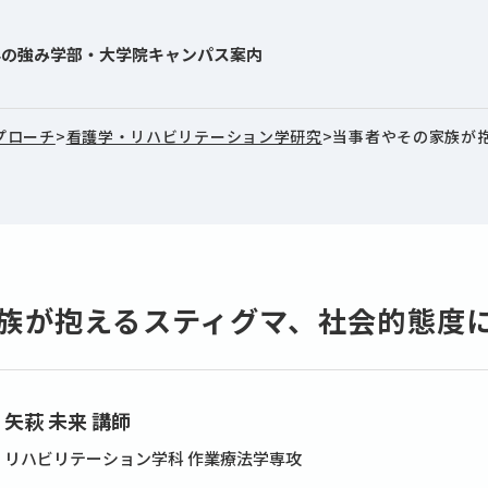
学の強み
学部・大学院
キャンパス案内
プローチ
>
看護学・リハビリテーション学研究
>
当事者やその家族が
族が抱えるスティグマ、社会的態度
矢萩 未来 講師
リハビリテーション学科 作業療法学専攻