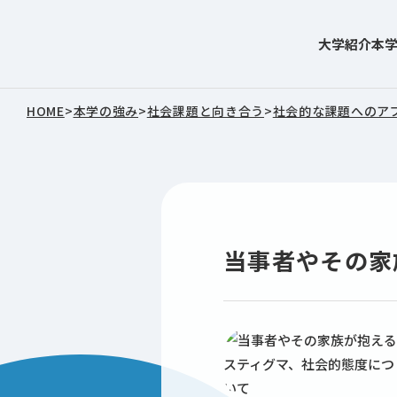
大学紹介
本
東北文化学園大学
HOME
>
本学の強み
>
社会課題と向き合う
>
社会的な課題へのア
当事者やその家