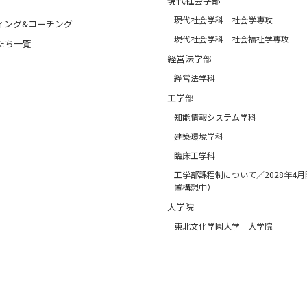
現代社会学部
現代社会学科 社会学専攻
ィング&コーチング
現代社会学科 社会福祉学専攻
たち一覧
経営法学部
経営法学科
工学部
知能情報システム学科
建築環境学科
臨床工学科
工学部課程制について／2028年4
置構想中）
大学院
東北文化学園大学 大学院