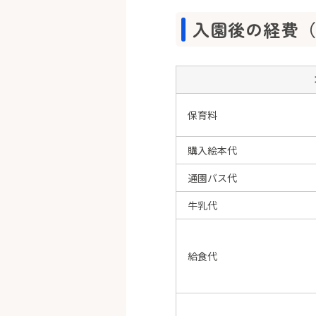
入園後の経費（
保育料
購入絵本代
通園バス代
牛乳代
給食代