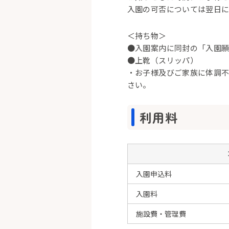
入園の可否については翌日に
＜持ち物＞
●入園案内に同封の「入園
●上靴（スリッパ）
・お子様及びご家族に体調
さい。
利用料
入園申込料
入園料
施設費・管理費