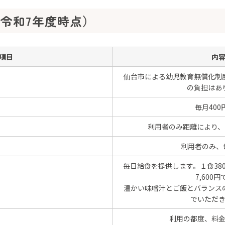
令和7年度時点）
項目
内
仙台市による幼児教育無償化制
の負担はあ
毎月400
利用者のみ距離により、毎月
利用者のみ、毎
毎日給食を提供します。１食38
7,600
温かい味噌汁とご飯とバランス
でいただ
利用の都度、料