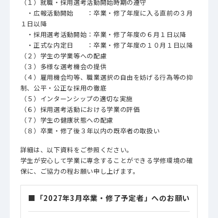
（１）就職・採用選考活動開始時期の遵守
・広報活動開始 ：卒業・修了年度に入る直前の３月
１日以降
・採用選考活動開始：卒業・修了年度の６月１日以降
・正式な内定日 ：卒業・修了年度の１０月１日以降
（２）学生の学業等への配慮
（３）多様な選考機会の提供
（４）雇用機会均等、職業選択の自由を妨げる行為等の抑
制、公平・公正な採用の徹底
（５）インターンシップの適切な実施
（６）採用選考活動における学業の評価
（７）学生の健康状態への配慮
（８）卒業・修了後３年以内の既卒者の取扱い
詳細は、以下資料をご参照ください。
学生が安心して学業に専念することができる学修環境の確
保に、ご協力の程お願い申し上げます。
■「2027年3月卒業・修了予定者」へのお願い