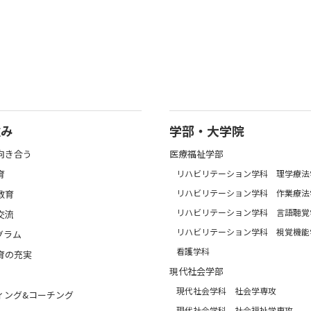
強み
学部・大学院
向き合う
医療福祉学部
育
リハビリテーション学科 理学療法
リハビリテーション学科 作業療法
教育
リハビリテーション学科 言語聴覚
交流
リハビリテーション学科 視覚機能
グラム
看護学科
育の充実
現代社会学部
現代社会学科 社会学専攻
ィング&コーチング
現代社会学科 社会福祉学専攻