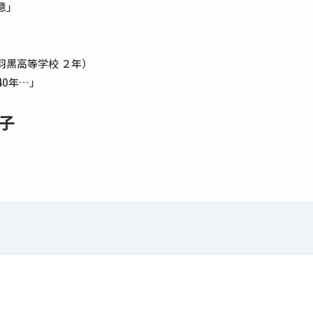
意」
羽黒高等学校 ２年）
40年…」
子