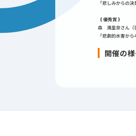
「悲しみからの決
《 優秀賞 》
森 満里奈さん（
「悲劇的水害から
開催の様