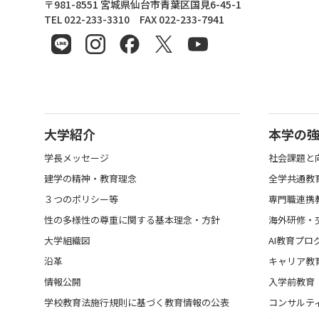
東北文化学園大学
〒981-8551 宮城県仙台市青葉区国見6-45-1
TEL 022-233-3310 FAX 022-233-7941
大学紹介
本学の
学長メッセージ
社会課題と
建学の精神・教育理念
全学共通教
３つのポリシー等
専門職連携
性の多様性の尊重に関する基本理念・方針
海外研修・
大学組織図
AI教育プロ
沿革
キャリア教
情報公開
入学前教育
学校教育法施行規則に基づく教育情報の公表
コンサルテ