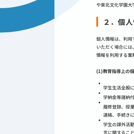
や東北文化学園大
２．個人
個人情報は、利用
いただく場合には
情報を利用する業
(1)教育指導上の
学生生活全般に
学納金等諸納
履修登録、授
連絡、手続き
学生の課外活
言に関するこ