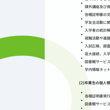
課外講座及び
各種証明書の
学友会活動に
入学者の統計
就職活動や進
入試広報、調
高大接続、入
図書館サービ
学内情報ネッ
(2)卒業生の個人
各種証明書発
図書館サービ