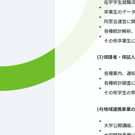
在学学生就職
卒業生のデー
同窓会運営に
各種統計解析
その他卒業生
(3)保護者・保証
各種案内、通
各種統計調査
その他学生の
(4)地域連携事業
大学公開講座
大学開放事業