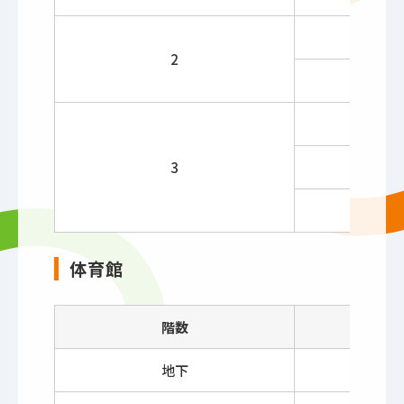
第
2
第
3
体育館
階数
地下
ア