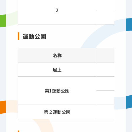
2
運動公園
名称
屋上
テニ
テニ
第1運動公園
フット
第２運動公園
グ