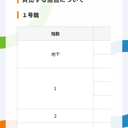
１号館
階数
大
地下
階
第
1
階
階
2