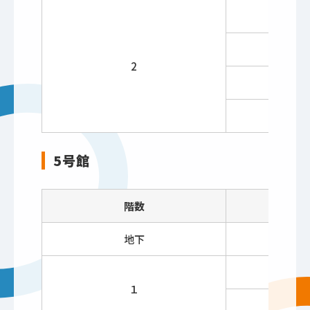
2
5号館
階数
地下
学
職
１
ラ