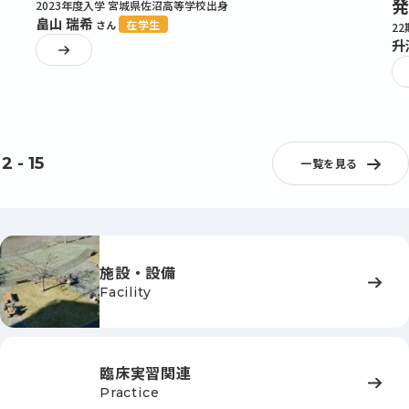
発
2023年度入学 宮城県佐沼高等学校出身
畠山 瑞希
在学生
さん
2
升
2
-
15
一覧を見る
施設・設備
Facility
臨床実習関連
Practice