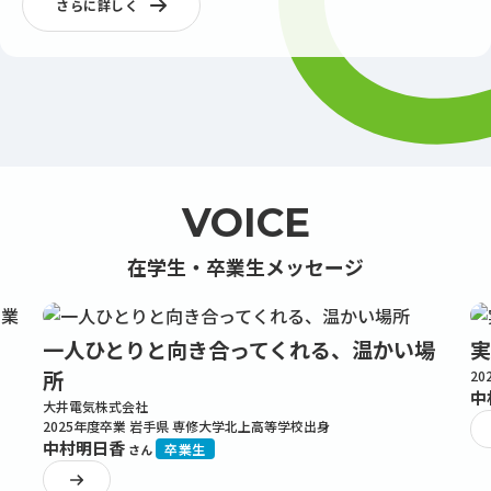
さらに詳しく
SEMINAR
TEACHERS
ゼミ紹介
JOB
教員紹介
就職実績
VOICE
在学生・卒業生メッセージ
一人ひとりと向き合ってくれる、温かい場
実
所
2
中
大井電気株式会社
2025年度卒業 岩手県 専修大学北上高等学校出身
中村明日香
卒業生
さん