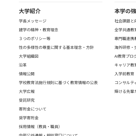
大学紹介
本学の
学長メッセージ
社会課題と
建学の精神・教育理念
全学共通教
３つのポリシー等
専門職連携
性の多様性の尊重に関する基本理念・方針
海外研修・
大学組織図
AI教育プロ
沿革
キャリア教
情報公開
入学前教育
学校教育法施行規則に基づく教育情報の公表
コンサルテ
大学広報
輝ける先輩
受託研究
寄附金について
奨学寄附金
採用情報（教員・職員）
内部公益通報・相談窓口について