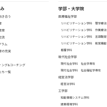
強み
学部・大学院
向き合う
医療福祉学部
育
リハビリテーション学科 理学療法
リハビリテーション学科 作業療法
教育
リハビリテーション学科 言語聴覚
交流
リハビリテーション学科 視覚機能
グラム
看護学科
育の充実
現代社会学部
現代社会学科 社会学専攻
ィング&コーチング
現代社会学科 社会福祉学専攻
たち一覧
経営法学部
経営法学科
工学部
知能情報システム学科
建築環境学科