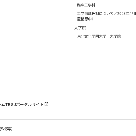
臨床工学科
工学部課程制について／2028年4
置構想中）
大学院
東北文化学園大学 大学院
ラム
TBGUポータルサイト
学校等）