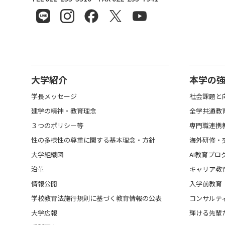
大学紹介
本学の
学長メッセージ
社会課題と
建学の精神・教育理念
全学共通教
３つのポリシー等
専門職連携
性の多様性の尊重に関する基本理念・方針
海外研修・
大学組織図
AI教育プロ
沿革
キャリア教
情報公開
入学前教育
学校教育法施行規則に基づく教育情報の公表
コンサルテ
大学広報
輝ける先輩