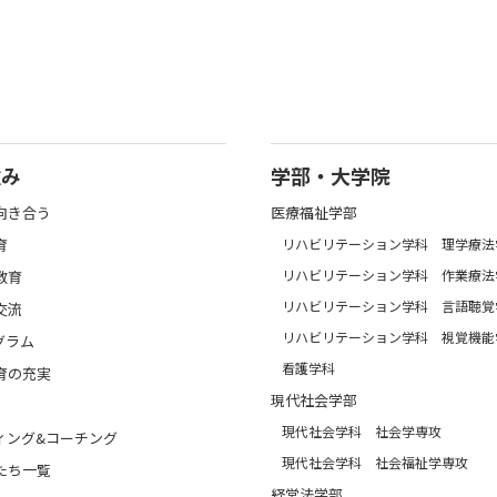
強み
学部・大学院
向き合う
医療福祉学部
育
リハビリテーション学科 理学療法
リハビリテーション学科 作業療法
教育
リハビリテーション学科 言語聴覚
交流
リハビリテーション学科 視覚機能
グラム
看護学科
育の充実
現代社会学部
現代社会学科 社会学専攻
ィング&コーチング
現代社会学科 社会福祉学専攻
たち一覧
経営法学部