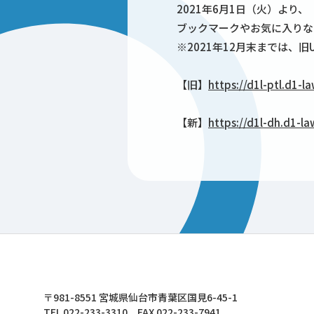
2021年6月1日（火）より、「
ブックマークやお気に入りな
※2021年12月末までは、旧
【旧】
https://d1l-ptl.d1-
【新】
https://d1l-dh.d1-l
東北文化学園大学
〒981-8551 宮城県仙台市青葉区国見6-45-1
TEL 022-233-3310 FAX 022-233-7941