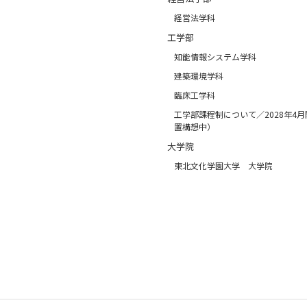
経営法学科
工学部
知能情報システム学科
建築環境学科
臨床工学科
工学部課程制について／2028年4
置構想中）
大学院
東北文化学園大学 大学院