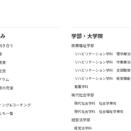
強み
学部・大学院
向き合う
医療福祉学部
育
リハビリテーション学科 理学療法
リハビリテーション学科 作業療法
教育
リハビリテーション学科 言語聴覚
交流
リハビリテーション学科 視覚機能
グラム
看護学科
育の充実
現代社会学部
現代社会学科 社会学専攻
ィング&コーチング
現代社会学科 社会福祉学専攻
たち一覧
経営法学部
経営法学科