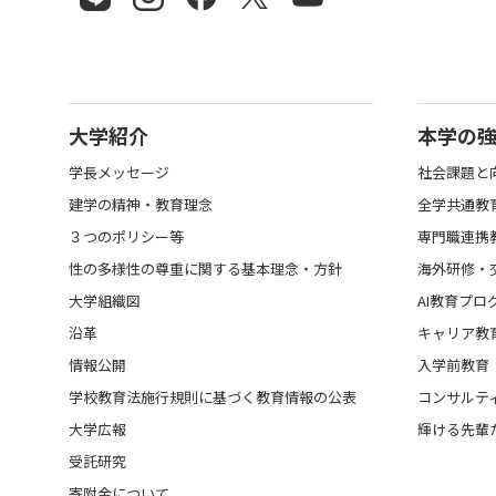
大学紹介
本学の
学長メッセージ
社会課題と
建学の精神・教育理念
全学共通教
３つのポリシー等
専門職連携
性の多様性の尊重に関する基本理念・方針
海外研修・
大学組織図
AI教育プロ
沿革
キャリア教
情報公開
入学前教育
学校教育法施行規則に基づく教育情報の公表
コンサルテ
大学広報
輝ける先輩
受託研究
寄附金について