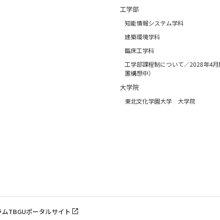
工学部
知能情報システム学科
建築環境学科
臨床工学科
工学部課程制について／2028年4
置構想中）
大学院
東北文化学園大学 大学院
ラム
TBGUポータルサイト