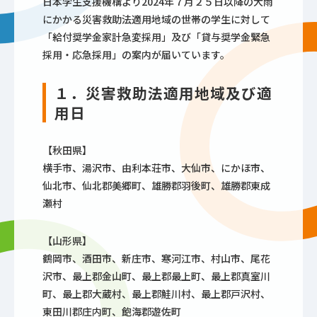
日本学生支援機構より2024年７月２５日以降の大雨
にかかる災害救助法適用地域の世帯の学生に対して
「給付奨学金家計急変採用」及び「貸与奨学金緊急
採用・応急採用」の案内が届いています。
１．災害救助法適用地域及び適
用日
【秋田県】
横手市、湯沢市、由利本荘市、大仙市、にかほ市、
仙北市、仙北郡美郷町、雄勝郡羽後町、雄勝郡東成
瀬村
【山形県】
鶴岡市、酒田市、新庄市、寒河江市、村山市、尾花
沢市、最上郡金山町、最上郡最上町、最上郡真室川
町、最上郡大蔵村、最上郡鮭川村、最上郡戸沢村、
東田川郡庄内町、飽海郡遊佐町