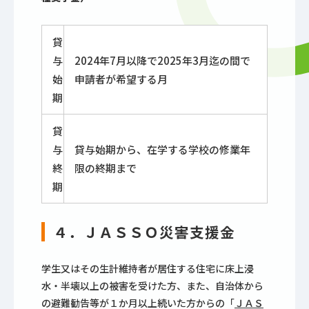
貸
与
2024年7月以降で2025年3⽉迄の間で
始
申請者が希望する⽉
期
貸
与
貸与始期から、在学する学校の修業年
終
限の終期まで
期
４．ＪＡＳＳＯ災害支援金
学生又はその生計維持者が居住する住宅に床上浸
水・半壊以上の被害を受けた方、また、自治体から
の避難勧告等が１か月以上続いた方からの「
ＪＡＳ