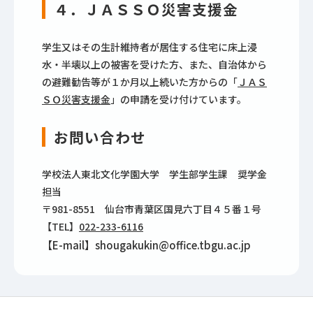
４．ＪＡＳＳＯ災害支援金
学生又はその生計維持者が居住する住宅に床上浸
水・半壊以上の被害を受けた方、また、自治体から
の避難勧告等が１か月以上続いた方からの「
ＪＡＳ
ＳＯ災害支援金
」の申請を受け付けています。
お問い合わせ
学校法人東北文化学園大学 学生部学生課 奨学金
担当
〒981-8551 仙台市青葉区国見六丁目４５番１号
【TEL】
022-233-6116
【E-mail】shougakukin@office.tbgu.ac.jp