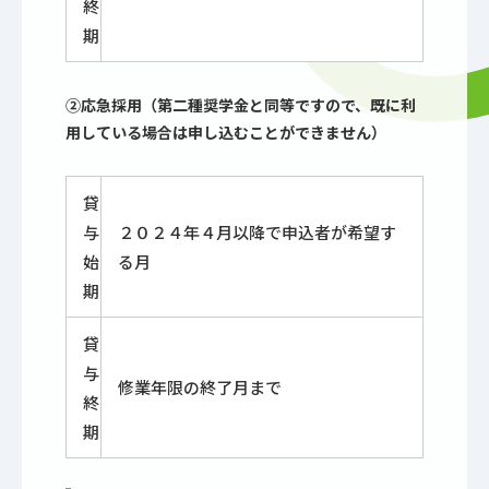
終
期
②応急採用（第二種奨学金と同等ですので、既に利
用している場合は申し込むことができません）
貸
与
２０２４年４月以降で申込者が希望す
始
る月
期
貸
与
修業年限の終了月まで
終
期