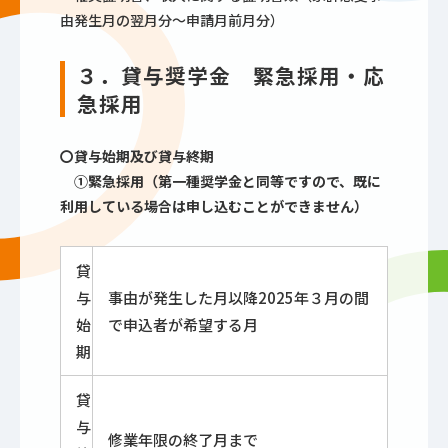
由発生月の翌月分～申請月前月分）
３．貸与奨学金 緊急採用・応
急採用
〇貸与始期及び貸与終期
①緊急採用（第一種奨学金と同等ですので、既に
利用している場合は申し込むことができません）
貸
与
事由が発生した月以降2025年３月の間
始
で申込者が希望する月
期
貸
与
修業年限の終了月まで