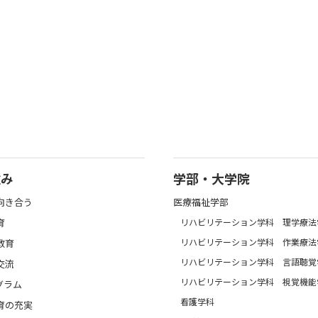
強み
学部・大学院
向き合う
医療福祉学部
育
リハビリテーション学科 理学療法
リハビリテーション学科 作業療法
教育
リハビリテーション学科 言語聴覚
交流
リハビリテーション学科 視覚機能
グラム
看護学科
育の充実