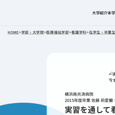
大学紹介
本
東北文化学園大学
HOME
>
学部・大学院
>
医療福祉学部
>
看護学科
>
在学生・卒業
横浜南共済病院
2015年度卒業
佐藤 莉愛蘭
実習を通して