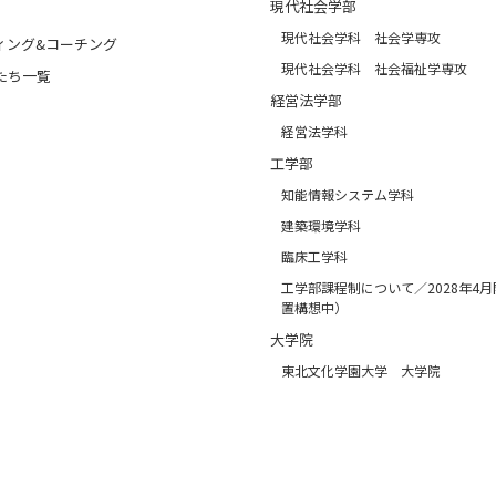
現代社会学部
現代社会学科 社会学専攻
ィング&コーチング
現代社会学科 社会福祉学専攻
たち一覧
経営法学部
経営法学科
工学部
知能情報システム学科
建築環境学科
臨床工学科
工学部課程制について／2028年4
置構想中）
大学院
東北文化学園大学 大学院