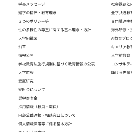
学長メッセージ
社会課題と
建学の精神・教育理念
全学共通教
３つのポリシー等
専門職連携
性の多様性の尊重に関する基本理念・方針
海外研修・
大学組織図
AI教育プロ
沿革
キャリア教
情報公開
入学前教育
学校教育法施行規則に基づく教育情報の公表
コンサルテ
大学広報
輝ける先輩
受託研究
寄附金について
奨学寄附金
採用情報（教員・職員）
内部公益通報・相談窓口について
個人情報保護等に係る基本方針