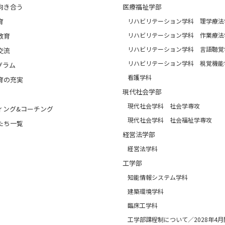
向き合う
医療福祉学部
育
リハビリテーション学科 理学療法
リハビリテーション学科 作業療法
教育
リハビリテーション学科 言語聴覚
交流
リハビリテーション学科 視覚機能
グラム
看護学科
育の充実
現代社会学部
現代社会学科 社会学専攻
ィング&コーチング
現代社会学科 社会福祉学専攻
たち一覧
経営法学部
経営法学科
工学部
知能情報システム学科
建築環境学科
臨床工学科
工学部課程制について／2028年4