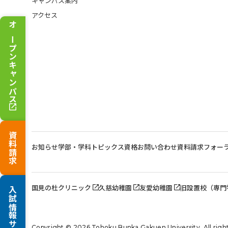
キャンパス案内
アクセス
オープンキャンパス
資料請求
お知らせ
学部・学科トピックス
資格
お問い合わせ
資料請求
フォー
国見の杜クリニック
久慈幼稚園
友愛幼稚園
旧設置校（専門
入試情報サイト
Copyright © 2026 Tohoku Bunka Gakuen University. All right