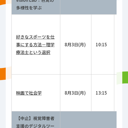
多様性を学ぶ
好きなスポーツを仕
10:3
事にする方法－理学
8月3日(月)
10:15
12:0
療法士という選択
13:3
映画で社会学
8月3日(月)
13:15
15:0
【中止】視覚障害者
支援のデジタルツー