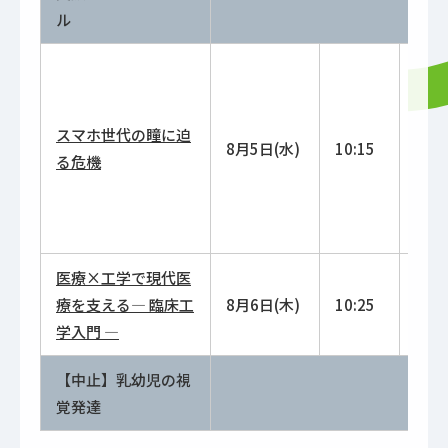
ル
スマホ世代の瞳に迫
10:3
8月5日(水)
10:15
る危機
12:0
医療×工学で現代医
10:4
療を支える― 臨床工
8月6日(木)
10:25
12:2
学入門 ―
【中止】乳幼児の視
覚発達