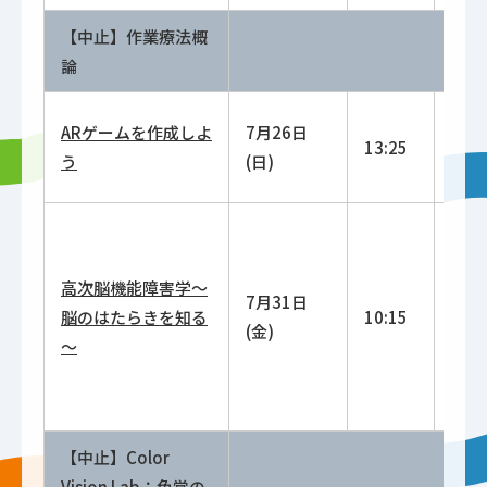
【中止】作業療法概
論
ARゲームを作成しよ
7月26日
13:4
13:25
う
(日)
14:4
高次脳機能障害学～
7月31日
10:3
脳のはたらきを知る
10:15
(金)
12:0
～
【中止】Color
Vision Lab：色覚の