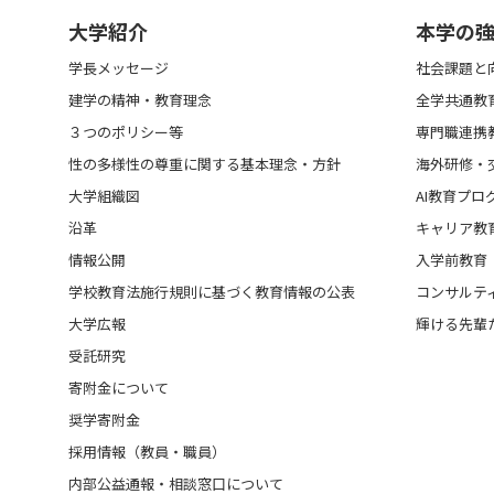
大学紹介
本学の
学長メッセージ
社会課題と
建学の精神・教育理念
全学共通教
３つのポリシー等
専門職連携
性の多様性の尊重に関する基本理念・方針
海外研修・
大学組織図
AI教育プロ
沿革
キャリア教
情報公開
入学前教育
学校教育法施行規則に基づく教育情報の公表
コンサルテ
大学広報
輝ける先輩
受託研究
寄附金について
奨学寄附金
採用情報（教員・職員）
内部公益通報・相談窓口について