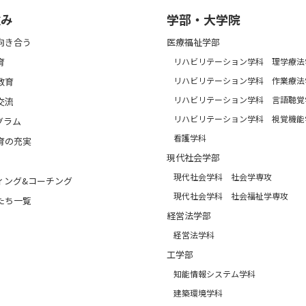
強み
学部・大学院
向き合う
医療福祉学部
育
リハビリテーション学科 理学療法
リハビリテーション学科 作業療法
教育
リハビリテーション学科 言語聴覚
交流
リハビリテーション学科 視覚機能
グラム
看護学科
育の充実
現代社会学部
現代社会学科 社会学専攻
ィング&コーチング
現代社会学科 社会福祉学専攻
たち一覧
経営法学部
経営法学科
工学部
知能情報システム学科
建築環境学科