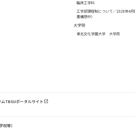
臨床工学科
工学部課程制について／2028年4
置構想中）
大学院
東北文化学園大学 大学院
ラム
TBGUポータルサイト
学校等）