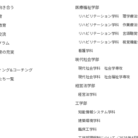
向き合う
医療福祉学部
育
リハビリテーション学科 理学療法
リハビリテーション学科 作業療法
教育
リハビリテーション学科 言語聴覚
交流
リハビリテーション学科 視覚機能
グラム
看護学科
育の充実
現代社会学部
現代社会学科 社会学専攻
ィング&コーチング
現代社会学科 社会福祉学専攻
たち一覧
経営法学部
経営法学科
工学部
知能情報システム学科
建築環境学科
臨床工学科
工学部課程制について／2028年4