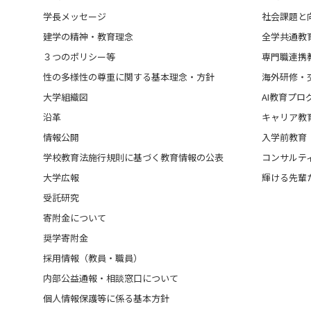
学長メッセージ
社会課題と
建学の精神・教育理念
全学共通教
３つのポリシー等
専門職連携
性の多様性の尊重に関する基本理念・方針
海外研修・
大学組織図
AI教育プロ
沿革
キャリア教
情報公開
入学前教育
学校教育法施行規則に基づく教育情報の公表
コンサルテ
大学広報
輝ける先輩
受託研究
寄附金について
奨学寄附金
採用情報（教員・職員）
内部公益通報・相談窓口について
個人情報保護等に係る基本方針