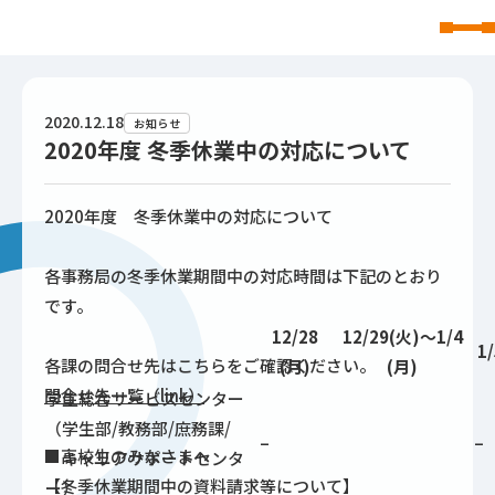
東北文化学園大学
2020.12.18
お知らせ
2020年度 冬季休業中の対応について
2020年度 冬季休業中の対応について
各事務局の冬季休業期間中の対応時間は下記のとおり
です。
12/28
12/29(火)～1/4
1
各課の問合せ先はこちらをご確認ください。
(月)
(月)
問合せ先一覧（link）
学生総合サービスセンター
（学生部/教務部/庶務課/
–
–
■高校生のみなさまへ
キャリアサポートセンタ
【冬季休業期間中の資料請求等について】
ー）