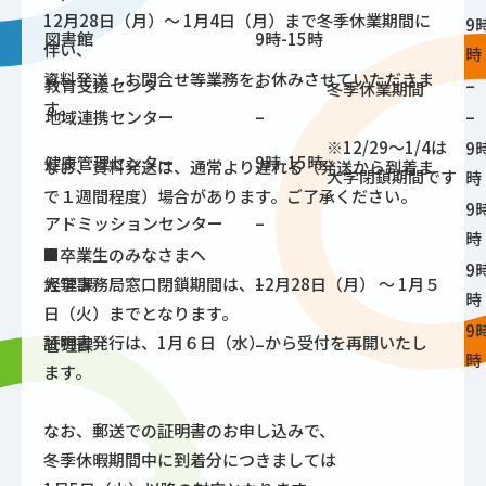
12月28日（月）～ 1月4日（月）まで冬季休業期間に
9
図書館
9時-15時
伴い、
時
資料発送・お問合せ等業務をお休みさせていただきま
教育支援センター
–
–
冬季休業期間
す。
地域連携センター
–
–
※12/29～1/4は
9
健康管理センター
9時-15時
なお、資料発送は、通常より遅れる（発送から到着ま
大学閉鎖期間です
時
で１週間程度）場合があります。ご了承ください。
9
アドミッションセンター
–
時
■卒業生のみなさまへ
9
大学事務局窓口閉鎖期間は、12月28日（月） ～ 1月５
経理課
–
時
日（火）までとなります。
9
証明書発行は、1月６日（水）から受付を再開いたし
管理課
–
時
ます。
なお、郵送での証明書のお申し込みで、
冬季休暇期間中に到着分につきましては