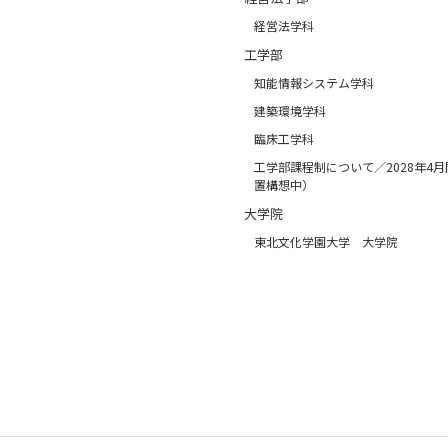
経営法学科
工学部
知能情報システム学科
建築環境学科
臨床工学科
工学部課程制について／2028年4
置構想中）
大学院
東北文化学園大学 大学院