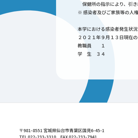
保健所の指示により、引き
※ 感染者及びご家族等の人
本学における感染者発生状況
２０２１年９月１３日現在の
教職員 １
学 生 ３４
東北文化学園大学
〒981-8551 宮城県仙台市青葉区国見6-45-1
TEL 022-233-3310 FAX 022-233-7941