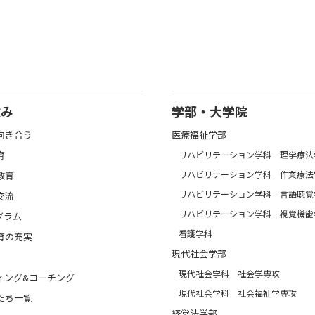
強み
学部・大学院
向き合う
医療福祉学部
育
リハビリテーション学科 理学療法
リハビリテーション学科 作業療法
教育
リハビリテーション学科 言語聴覚
交流
リハビリテーション学科 視覚機能
グラム
看護学科
育の充実
現代社会学部
現代社会学科 社会学専攻
ィング&コーチング
現代社会学科 社会福祉学専攻
たち一覧
経営法学部