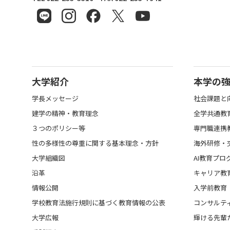
大学紹介
本学の
学長メッセージ
社会課題と
建学の精神・教育理念
全学共通教
３つのポリシー等
専門職連携
性の多様性の尊重に関する基本理念・方針
海外研修・
大学組織図
AI教育プロ
沿革
キャリア教
情報公開
入学前教育
学校教育法施行規則に基づく教育情報の公表
コンサルテ
大学広報
輝ける先輩