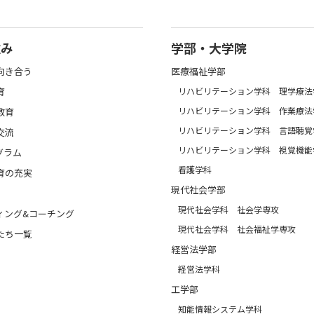
強み
学部・大学院
向き合う
医療福祉学部
育
リハビリテーション学科 理学療法
リハビリテーション学科 作業療法
教育
リハビリテーション学科 言語聴覚
交流
リハビリテーション学科 視覚機能
グラム
看護学科
育の充実
現代社会学部
現代社会学科 社会学専攻
ィング&コーチング
現代社会学科 社会福祉学専攻
たち一覧
経営法学部
経営法学科
工学部
知能情報システム学科