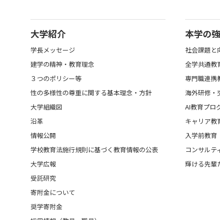
大学紹介
本学の
学長メッセージ
社会課題と
建学の精神・教育理念
全学共通教
３つのポリシー等
専門職連携
性の多様性の尊重に関する基本理念・方針
海外研修・
大学組織図
AI教育プロ
沿革
キャリア教
情報公開
入学前教育
学校教育法施行規則に基づく教育情報の公表
コンサルテ
大学広報
輝ける先輩
受託研究
寄附金について
奨学寄附金