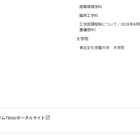
建築環境学科
臨床工学科
工学部課程制について／2028年4
置構想中）
大学院
東北文化学園大学 大学院
ラム
TBGUポータルサイト