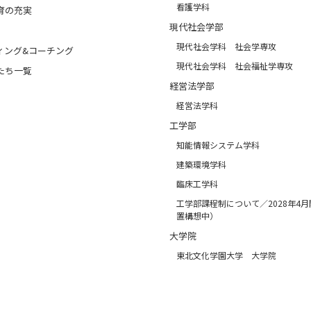
看護学科
育の充実
現代社会学部
現代社会学科 社会学専攻
ィング&コーチング
現代社会学科 社会福祉学専攻
たち一覧
経営法学部
経営法学科
工学部
知能情報システム学科
建築環境学科
臨床工学科
工学部課程制について／2028年4
置構想中）
大学院
東北文化学園大学 大学院