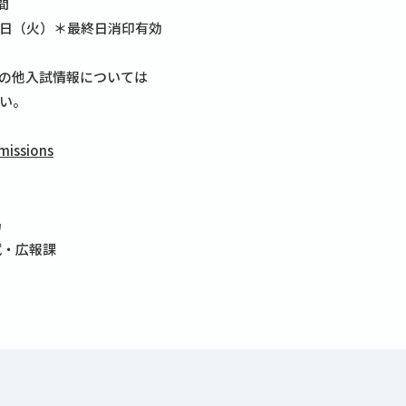
間
日（火）＊最終日消印有効
の他入試情報については
い。
missions
局
試・広報課