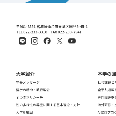
東北文化学園大学
〒981-8551 宮城県仙台市青葉区国見6-45-1
TEL 022-233-3310 FAX 022-233-7941
大学紹介
本学の
学長メッセージ
社会課題と
建学の精神・教育理念
全学共通教
３つのポリシー等
専門職連携
性の多様性の尊重に関する基本理念・方針
海外研修・
大学組織図
AI教育プロ