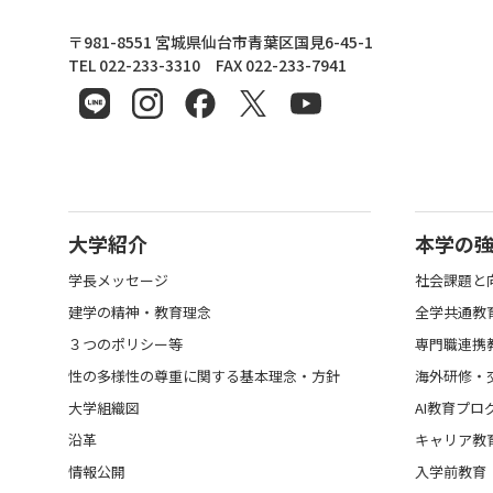
東北文化学園大学
〒981-8551 宮城県仙台市青葉区国見6-45-1
TEL 022-233-3310 FAX 022-233-7941
大学紹介
本学の
学長メッセージ
社会課題と
建学の精神・教育理念
全学共通教
３つのポリシー等
専門職連携
性の多様性の尊重に関する基本理念・方針
海外研修・
大学組織図
AI教育プロ
沿革
キャリア教
情報公開
入学前教育