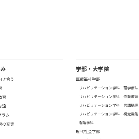
強み
学部・大学院
向き合う
医療福祉学部
育
リハビリテーション学科 理学療法
リハビリテーション学科 作業療法
教育
リハビリテーション学科 言語聴覚
交流
リハビリテーション学科 視覚機能
グラム
看護学科
育の充実
現代社会学部