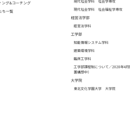
現代社会学科 社会学専攻
ィング&コーチング
現代社会学科 社会福祉学専攻
たち一覧
経営法学部
経営法学科
工学部
知能情報システム学科
建築環境学科
臨床工学科
工学部課程制について／2028年4
置構想中）
大学院
東北文化学園大学 大学院