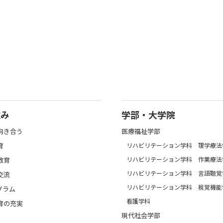
強み
学部・大学院
向き合う
医療福祉学部
育
リハビリテーション学科 理学療法
リハビリテーション学科 作業療法
教育
リハビリテーション学科 言語聴覚
交流
リハビリテーション学科 視覚機能
グラム
看護学科
育の充実
現代社会学部