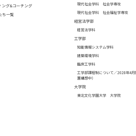
現代社会学科 社会学専攻
ィング&コーチング
現代社会学科 社会福祉学専攻
たち一覧
経営法学部
経営法学科
工学部
知能情報システム学科
建築環境学科
臨床工学科
工学部課程制について／2028年4
置構想中）
大学院
東北文化学園大学 大学院