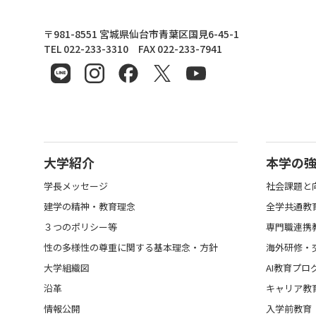
東北文化学園大学
〒981-8551 宮城県仙台市青葉区国見6-45-1
TEL 022-233-3310 FAX 022-233-7941
大学紹介
本学の
学長メッセージ
社会課題と
建学の精神・教育理念
全学共通教
３つのポリシー等
専門職連携
性の多様性の尊重に関する基本理念・方針
海外研修・
大学組織図
AI教育プロ
沿革
キャリア教
情報公開
入学前教育