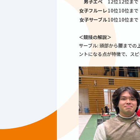
男子エペ
12位
12位まで
女子フルーレ
10位
10位まで
女子サーブル
10位
10位まで
＜競技の解説＞
サーブル: 頭部から腰まで
ントになる点が特徴で、スピ