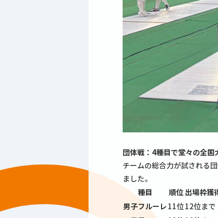
団体戦：4種目で堂々の全国
チームの総合力が試される団
ました。
種目
順位
出場枠獲
男子フルーレ
11位
12位まで