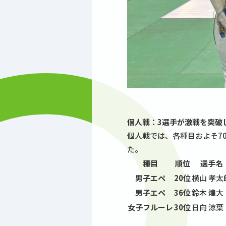
個人戦：3選手が激戦を突破
個人戦では、各種目およそ7
た。
種目
順位
選手名
男子エペ
20位
横山 孝太
男子エペ
36位
鈴木 煌大
女子フルーレ
30位
日向 涼葉