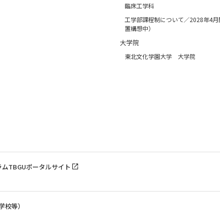
臨床工学科
工学部課程制について／2028年4
置構想中）
大学院
東北文化学園大学 大学院
ラム
TBGUポータルサイト
学校等）