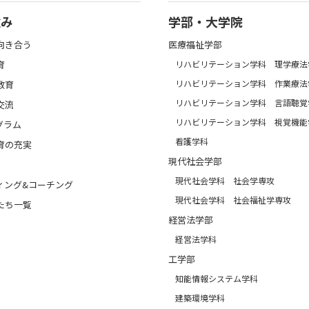
強み
学部・大学院
向き合う
医療福祉学部
育
リハビリテーション学科 理学療法
リハビリテーション学科 作業療法
教育
リハビリテーション学科 言語聴覚
交流
リハビリテーション学科 視覚機能
グラム
看護学科
育の充実
現代社会学部
現代社会学科 社会学専攻
ィング&コーチング
現代社会学科 社会福祉学専攻
たち一覧
経営法学部
経営法学科
工学部
知能情報システム学科
建築環境学科