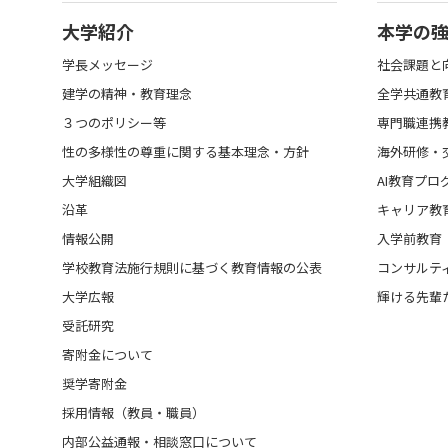
大学紹介
本学の
学長メッセージ
社会課題と
建学の精神・教育理念
全学共通教
３つのポリシー等
専門職連携
性の多様性の尊重に関する基本理念・方針
海外研修・
大学組織図
AI教育プロ
沿革
キャリア教
情報公開
入学前教育
学校教育法施行規則に基づく教育情報の公表
コンサルテ
大学広報
輝ける先輩
受託研究
寄附金について
奨学寄附金
採用情報（教員・職員）
内部公益通報・相談窓口について