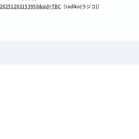
?t=20251203153950&sid=TBC
［radiko(ラジコ)］