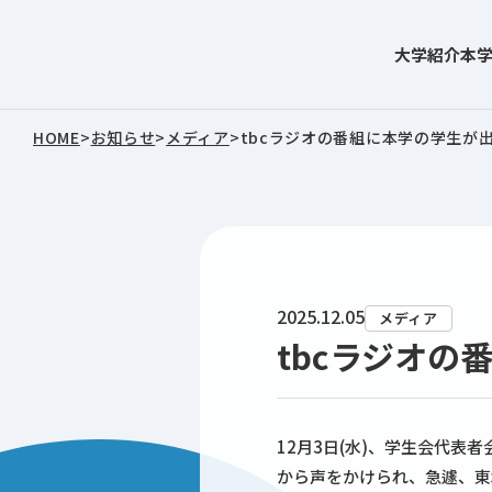
大学紹介
本
東北文化学園大学
HOME
>
お知らせ
>
メディア
>
tbcラジオの番組に本学の学生が
2025.12.05
メディア
tbcラジオ
12月3日(水)、学生会代
から声をかけられ、急遽、東