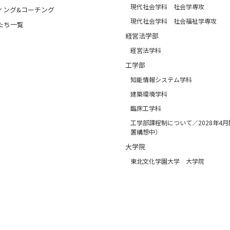
現代社会学科 社会学専攻
ィング&コーチング
現代社会学科 社会福祉学専攻
たち一覧
経営法学部
経営法学科
工学部
知能情報システム学科
建築環境学科
臨床工学科
工学部課程制について／2028年4
置構想中）
大学院
東北文化学園大学 大学院