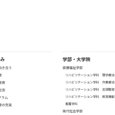
強み
学部・大学院
向き合う
医療福祉学部
育
リハビリテーション学科 理学療法
リハビリテーション学科 作業療法
教育
リハビリテーション学科 言語聴覚
交流
リハビリテーション学科 視覚機能
グラム
看護学科
育の充実
現代社会学部