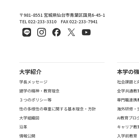
東北文化学園大学
〒981-8551 宮城県仙台市青葉区国見6-45-1
TEL 022-233-3310 FAX 022-233-7941
大学紹介
本学の
学長メッセージ
社会課題と
建学の精神・教育理念
全学共通教
３つのポリシー等
専門職連携
性の多様性の尊重に関する基本理念・方針
海外研修・
大学組織図
AI教育プロ
沿革
キャリア教
情報公開
入学前教育