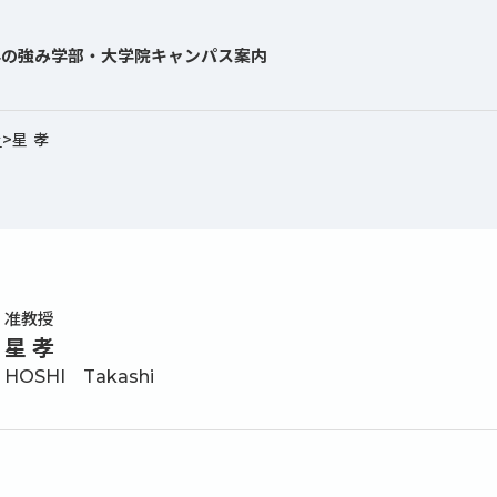
学の強み
学部・大学院
キャンパス案内
介
>
星 孝
准教授
星 孝
HOSHI Takashi