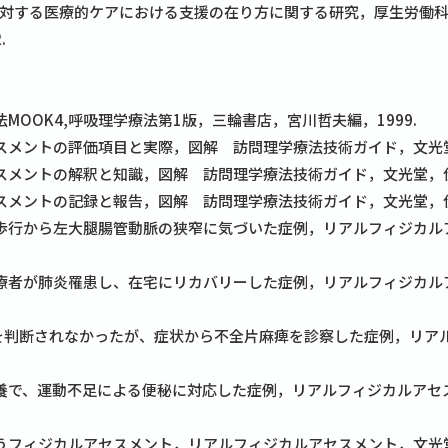
対する医療的ケアにおける支援の在り方に関する研究，厚生労働科
.
MOOK4,呼吸理学療法第1版，三輪書店，宮川哲夫編，1999.
スメントの評価項目と実際，図解 訪問理学療法技術ガイド，文光堂，
スメントの解釈と知識，図解 訪問理学療法技術ガイド，文光堂，伊藤
スメントの記録と報告，図解 訪問理学療法技術ガイド，文光堂，伊藤
歩行から左大腿腸管動脈の狭窄に気づいた症例，リアルフィジカル
療者が肺炎罹患し、在宅にリカバリーした症例，リアルフィジカル
痺を判断されなかったが、症状から不全片麻痺を診察した症例，リア
養で、運動不足による便秘に対応した症例，リアルフィジカルアセ
うフィジカルアセスメント，リアルフィジカルアセスメント，文光堂，