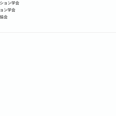
ション学会
ョン学会
協会