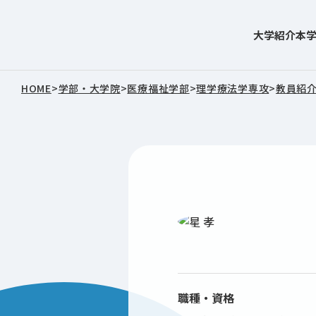
大学紹介
本
東北文化学園大学
HOME
>
学部・大学院
>
医療福祉学部
>
理学療法学専攻
>
教員紹
職種・資格