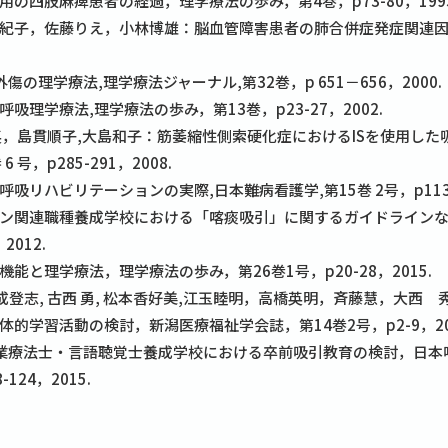
用の四肢麻痺患者の経過，理学療法の歩み，第4巻，p73-80，1993
亜紀子，佐藤りえ，小林博雄：脳血管障害患者の肺合併症発症関連因
傷の理学療法,理学療法ジャーナル,第32巻，p 651－656，2000.
吸理学療法,理学療法の歩み，第13巻，p23-27，2002.
野英，島貫順子,大島和子：筋萎縮性側索硬化症におけるISを使用し
号，p285-291，2008.
吸リハビリテーションの実際,日本難病看護学,第15巻 2号，p113-1
ョン関連職種養成学校における「喀痰吸引」に関するガイドラインな
2012.
能と理学療法，理学療法の歩み，第26巻1号，p20-28，2015.
佐藤成登志, 古西 勇, 松本香好美,江玉睦明，高橋英明，斉藤慧，大西
的学習活動の検討，新潟医療福祉学会誌，第14巻2号，p2-9，20
作業療法士・言語聴覚士養成学校における卒前吸引教育の検討，日本
124，2015.