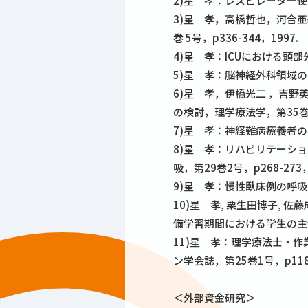
2)星 孝：レスピレーター使
3)星 孝，高橋哲也，河合
巻 5号，p336-344，1997.
4)星 孝：ICUにおける頭部外
5)星 孝：脳神経外科領域の呼
6)星 孝，伊橋光二 ，吉
の検討，理学療法学，第35巻 6 
7)星 孝：神経難病療養者の呼
8)星 孝：リハビリテーシ
吸，第29巻2号，p268-273，
9)星 孝：慢性臥床例の呼吸機
10)星 孝, 粟生田博子, 
備学習期間における学生の主体
11)星 孝：理学療法士・
ン学会誌，第25巻1号，p118-
＜外部資金研究＞