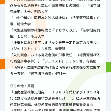
点からみた消費者利益と小売業規制との調和）」『法学研
究論集』３号、明治大学
「中小企業の共同行為と独占禁止法」『法学研究論集』６
号、明治大学
「大型店規制の政策転換と『まちづくり』」『法学研究論
集』１１号、明治大学
「沖縄県におけるアルミサッシ販売予定者決定カルテル」
『ジュリスト』１１８５号、有斐閣
「入札談合における発注者側の刑事責任 （緑資源機構入
札談合刑事事件）」『ジュリスト』１３６５号、有斐閣
「消費者利益重視の競争政策と消費者行政の在り方に関す
る一考察」『経営法学論集』4巻1号
◎その他・共著
『通商産業政策史研究― １９８０年代および１９９０年
代における通商産業省の消費者行政 ―』経済産業省経済
産業研究所編、通商産業省通商産業政策史編纂委員会
『民間PLセンター及び事業者、事業差団体等の相談対応事