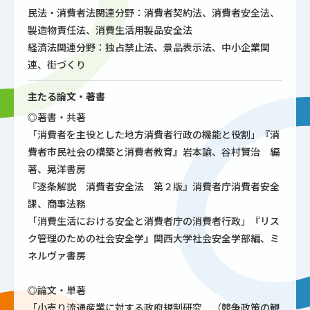
民法・消費者法関連分野：消費者契約法、消費者安全法、
製造物責任法、消費生活用製品安全法
経済法関連分野：独占禁止法、景品表示法、中小企業関
連、街づくり
主たる論文・著書
◎著書・共著
「消費者を主役とした地方消費者行政の機能と役割」『消
費者市民社会の構築と消費者教育』岩本諭、谷村賢治 編
著、晃洋書房
『逐条解説 消費者安全法 第２版』消費者庁消費者安全
課、商事法務
「消費生活における安全と消費者庁の消費者行政」『リス
ク管理のための社会安全学』関西大学社会安全学部編、ミ
ネルヴァ書房
◎論文・単著
「小売り流通産業に対する政府規制研究 （競争政策の観