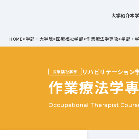
大学紹介
本
東北文化学園大学
HOME
>
学部・大学院
>
医療福祉学部
>
作業療法学専攻
>
学部・
リハビリテーション
医療福祉学部
作業療法学
Occupational Therapist Cours