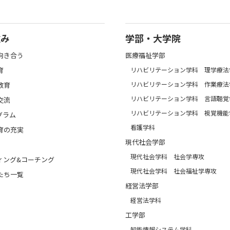
強み
学部・大学院
向き合う
医療福祉学部
育
リハビリテーション学科 理学療法
リハビリテーション学科 作業療法
教育
リハビリテーション学科 言語聴覚
交流
リハビリテーション学科 視覚機能
グラム
看護学科
育の充実
現代社会学部
現代社会学科 社会学専攻
ィング&コーチング
現代社会学科 社会福祉学専攻
たち一覧
経営法学部
経営法学科
工学部
知能情報システム学科