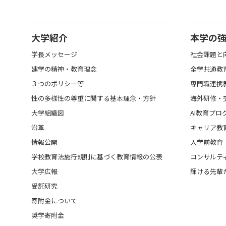
大学紹介
本学の
学長メッセージ
社会課題と
建学の精神・教育理念
全学共通教
３つのポリシー等
専門職連携
性の多様性の尊重に関する基本理念・方針
海外研修・
大学組織図
AI教育プロ
沿革
キャリア教
情報公開
入学前教育
学校教育法施行規則に基づく教育情報の公表
コンサルテ
大学広報
輝ける先輩
受託研究
寄附金について
奨学寄附金