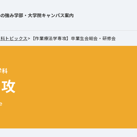
学の強み
学部・大学院
キャンパス案内
学科トピックス
>
【作業療法学専攻】卒業生会総会・研修会
学科
専攻
e