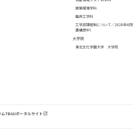
建築環境学科
臨床工学科
工学部課程制について／2028年4
置構想中）
大学院
東北文化学園大学 大学院
ラム
TBGUポータルサイト