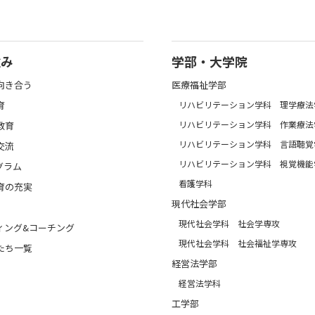
強み
学部・大学院
向き合う
医療福祉学部
育
リハビリテーション学科 理学療法
リハビリテーション学科 作業療法
教育
リハビリテーション学科 言語聴覚
交流
リハビリテーション学科 視覚機能
グラム
看護学科
育の充実
現代社会学部
現代社会学科 社会学専攻
ィング&コーチング
現代社会学科 社会福祉学専攻
たち一覧
経営法学部
経営法学科
工学部