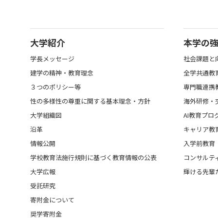
大学紹介
本学の
学長メッセージ
社会課題と
建学の精神・教育理念
全学共通教
３つのポリシー等
専門職連携
性の多様性の尊重に関する基本理念・方針
海外研修・
大学組織図
AI教育プロ
沿革
キャリア教
情報公開
入学前教育
学校教育法施行規則に基づく教育情報の公表
コンサルテ
大学広報
輝ける先輩
受託研究
寄附金について
奨学寄附金