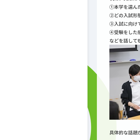
①本学を選ん
②どの入試形
③入試に向け
④受験をした
などを話して
具体的な話題