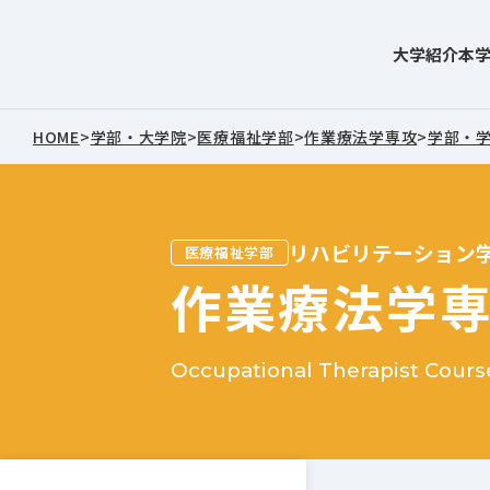
大学紹介
本
東北文化学園大学
HOME
>
学部・大学院
>
医療福祉学部
>
作業療法学専攻
>
学部・
リハビリテーション
医療福祉学部
作業療法学
Occupational Therapist Cours