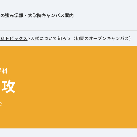
学の強み
学部・大学院
キャンパス案内
学科トピックス
>
入試について知ろう（初夏のオープンキャンパス）
学科
専攻
e