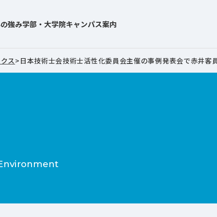
学の強み
学部・大学院
キャンパス案内
ックス
>
日本技術士会技術士活性化委員会主催の事例発表会で赤井客
科
 Environment