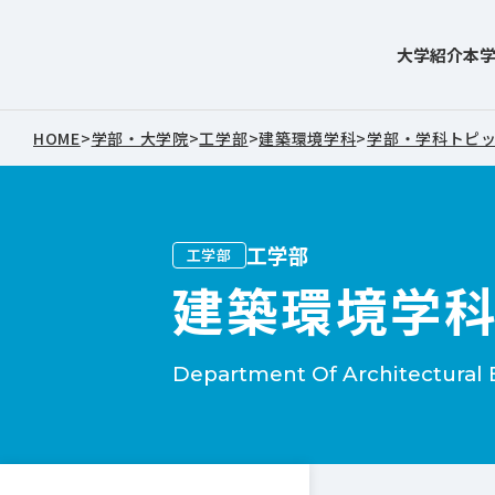
大学紹介
本
東北文化学園大学
HOME
>
学部・大学院
>
工学部
>
建築環境学科
>
学部・学科トピ
工学部
工学部
建築環境学
Department Of Architectural