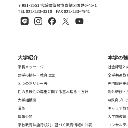
東北文化学園大学
〒981-8551 宮城県仙台市青葉区国見6-45-1
TEL 022-233-3310 FAX 022-233-7941
大学紹介
本学の
学長メッセージ
社会課題と
建学の精神・教育理念
全学共通教
３つのポリシー等
専門職連携
性の多様性の尊重に関する基本理念・方針
海外研修・
大学組織図
AI教育プロ
沿革
キャリア教
情報公開
入学前教育
学校教育法施行規則に基づく教育情報の公表
コンサルテ