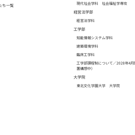
現代社会学科 社会福祉学専攻
たち一覧
経営法学部
経営法学科
工学部
知能情報システム学科
建築環境学科
臨床工学科
工学部課程制について／2028年4
置構想中）
大学院
東北文化学園大学 大学院