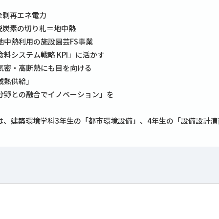
 余剰再エネ電力
） 脱炭素の切り札＝地中熱
の地中熱利用の施設園芸FS事業
の食料システム戦略 KPI」に活かす
高気密・高断熱にも目を向ける
地域熱供給」
異分野との融合でイノベーション」を
は、建築環境学科3年生の「都市環境設備」、4年生の「設備設計