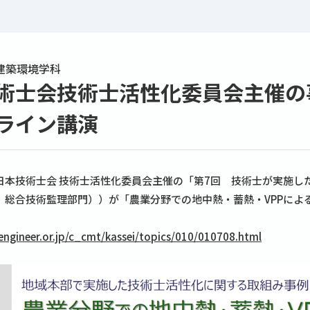
建築環境学科
術士会技術士活性化委員会主催の
ライン講演
日本技術士会 技術士活性化委員会主催の「第7回 技術士が実施し
、総合技術監理部門））が「農業分野での地中熱・蓄熱・VPPによ
engineer.or.jp/c_cmt/kassei/topics/010/010708.html