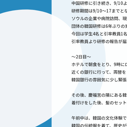
中国研修に引き続き、9/10
研修期間は9/10～17までと
ソウルの企業や病院訪問、現
団体の韓国研修は6年ぶりの
今回は学生4名と引率教員1
引率教員より研修の報告が届
～2日目～
ホテルで朝食をとり、9時に
近くの銀行に行って、両替を
韓国銀行の雰囲気に少し緊張
その後、慶福宮の隣にある韓
着付けをした後、髪のセット
午前中は、韓国の文化体験で
韓国の伝統服を着て、歴史が