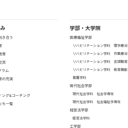
強み
学部・大学院
向き合う
医療福祉学部
育
リハビリテーション学科 理学療法
リハビリテーション学科 作業療法
教育
リハビリテーション学科 言語聴覚
交流
リハビリテーション学科 視覚機能
グラム
看護学科
育の充実
現代社会学部
現代社会学科 社会学専攻
ィング&コーチング
現代社会学科 社会福祉学専攻
たち一覧
経営法学部
経営法学科
工学部