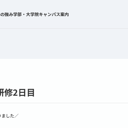
学の強み
学部・大学院
キャンパス案内
研修2日目
りました／