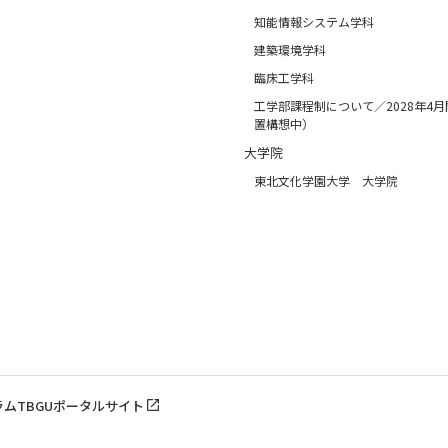
知能情報システム学科
建築環境学科
臨床工学科
工学部課程制について／2028年4
置構想中）
大学院
東北文化学園大学 大学院
ラム
TBGUポータルサイト