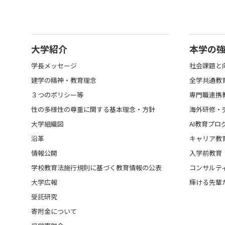
大学紹介
本学の
学長メッセージ
社会課題と
建学の精神・教育理念
全学共通教
３つのポリシー等
専門職連携
性の多様性の尊重に関する基本理念・方針
海外研修・
大学組織図
AI教育プロ
沿革
キャリア教
情報公開
入学前教育
学校教育法施行規則に基づく教育情報の公表
コンサルテ
大学広報
輝ける先輩
受託研究
寄附金について