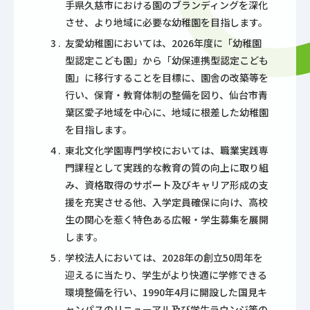
手県久慈市における園のブランディングを深化
させ、より地域に必要な幼稚園を目指します。
友愛幼稚園においては、2026年度に「幼稚園
型認定こども園」から「幼保連携型認定こども
園」に移行することを目標に、園舎の改築等を
行い、保育・教育体制の整備を図り、仙台市青
葉区愛子地域を中心に、地域に根差した幼稚園
を目指します。
東北文化学園専門学校においては、職業実践専
門課程として実践的な教育の質の向上に取り組
み、資格取得のサポート及びキャリア形成の支
援を充実させる他、入学定員確保に向け、高校
生の関心を惹く特色ある広報・学生募集を展開
します。
学校法人においては、2028年の創立50周年を
迎えるに当たり、学生がより快適に学修できる
環境整備を行い、1990年4月に開設した国見キ
ャンパスのリニューアル及び学生ラウンジ等の