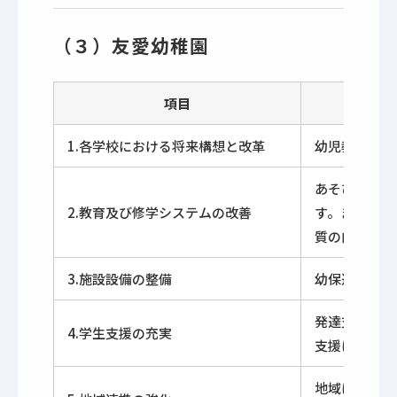
（３）友愛幼稚園
項目
1.各学校における将来構想と改革
幼児教育の充
あそびの環境
2.教育及び修学システムの改善
す。また、多
質の向上に取
3.施設設備の整備
幼保連携型認
発達支援の分
4.学生支援の充実
支援に取り組
地域に根差し