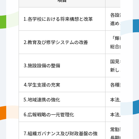
各設置校にお
1.各学校における将来構想と改革
進めます。
「輝ける者を
2.教育及び修学システムの改善
総合的に支え
国見キャンパ
3.施設設備の整備
新します。
4.学生支援の充実
各種奨学制度
5.地域連携の強化
本法人の物的
6.広報戦略の一元管理化
本法人の物的
常勤理事会を
7.組織ガバナンス及び財政基盤の強
長期的な視点