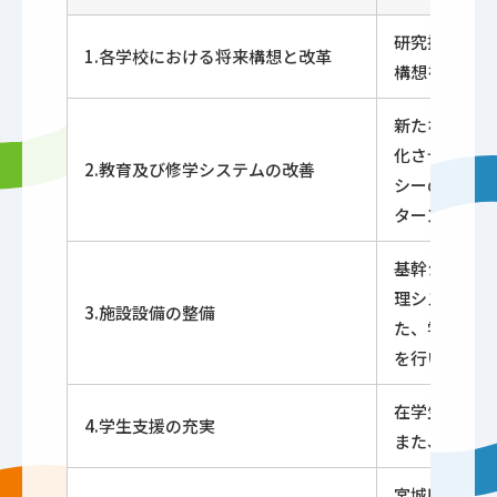
研究推進のた
1.各学校における将来構想と改革
構想を検討し
新たな高大連
化させます。
2.教育及び修学システムの改善
シーの達成に
ターンシップ
基幹システム
理システムも
3.施設設備の整備
た、学修環境
を行います。
在学生のうち
4.学生支援の充実
また、学生の
宮城県東松島