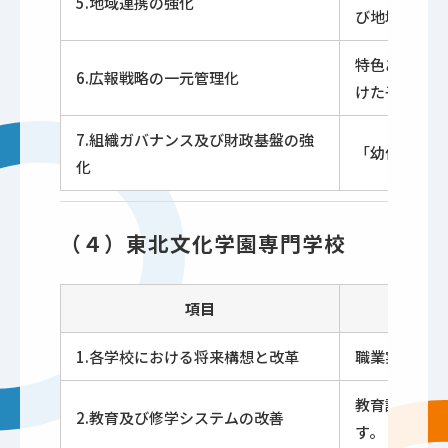
5.地域連携の強化
び地域におけ
特色ある教育
6.広報戦略の一元管理化
けた子育て支
7.組織ガバナンス及び財政基盤の強
「幼保連携型
化
（４）東北文化学園専門学校
項目
1.各学校における将来構想と改革
職業実践専門
教育評価の可
2.教育及び修学システムの改善
す。