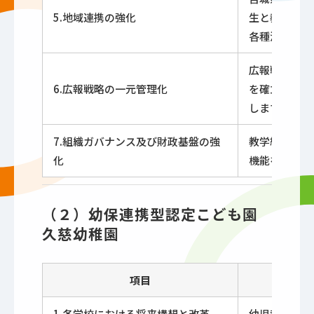
5.地域連携の強化
生と教職員と
各種法人等と
広報戦略（入
6.広報戦略の一元管理化
を確立いたし
します。
7.組織ガバナンス及び財政基盤の強
教学組織にお
化
機能を強化し
（２）幼保連携型認定こども園
久慈幼稚園
項目
1.各学校における将来構想と改革
幼児教育の充