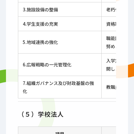
3.施設設備の整備
老朽化施設の
4.学生支援の充実
資格取得のサ
職能団体や企
5.地域連携の強化
努めます。
入学定員確保
6.広報戦略の一元管理化
開します。
7.組織ガバナンス及び財政基盤の強
教職員合同研
化
（５）学校法人
項目