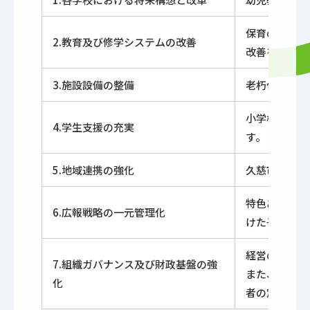
保育の質、実
2.教育及び修学システムの改善
改善を図ると
3.施設設備の整備
老朽化施設の
小学校教育に
4.学生支援の充実
す。
5.地域連携の強化
久慈市におけ
特色ある教育
6.広報戦略の一元管理化
けた子育て支
経営の安定化
7.組織ガバナンス及び財政基盤の強
また、教職員
化
者の定着と確