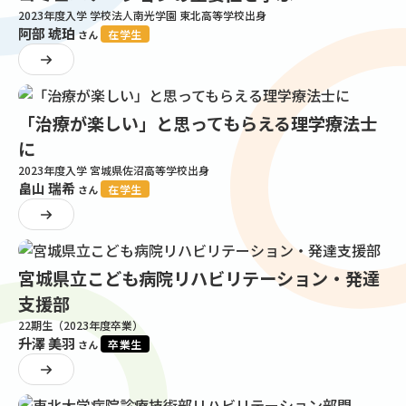
2023年度入学 学校法人南光学園 東北高等学校出身
阿部 琥珀
在学生
さん
「治療が楽しい」と思ってもらえる理学療法士
に
2023年度入学 宮城県佐沼高等学校出身
畠山 瑞希
在学生
さん
宮城県立こども病院リハビリテーション・発達
支援部
22期生（2023年度卒業）
升澤 美羽
卒業生
さん