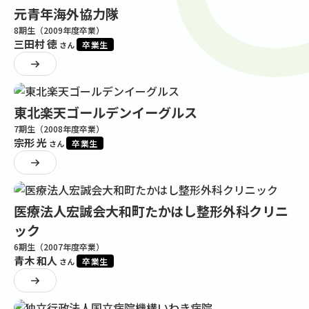
元青年海外協力隊
8期生（2009年度卒業）
三田村 徳
卒業生
さん
東北楽天ゴールデンイーグルス
7期生（2008年度卒業）
宗形 光
卒業生
さん
医療法人宏誠会大和町たかはし整形外科クリニ
ック
6期生（2007年度卒業）
青木 和人
卒業生
さん