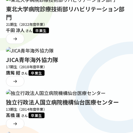
東北大学病院診療技術部リハビリテーション部
門
21期生（2022年度卒業）
千田 涼人
卒業生
さん
JICA青年海外協力隊
17期生（2018年度卒業）
鷹觜 紺
卒業生
さん
独立行政法人国立病院機構仙台医療センター
13期生（2014年度卒業）
髙橋 蓮
卒業生
さん