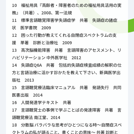
10 福祉用具『高齢者・障害者のための福祉用具活用の実
務』（共著）、2008、第一法規
11 標準言語聴覚障害学失語症学 共著 失語症の諸症
状 医学書院 2009
12 困った行動が教えてくれる自閉症スペクトラムの支
援 単著 診断と治療社 2009
13 高次脳機能障害 共著 言語障害のアセスメント、リ
ハビリテーション 中外医学社 2012
14 失語症Q6A 共著 包括的失語症検査成績の解釈の仕
方と言語治療に活かす診かたを教えて下さい、新興医学出
版社 2013
15 言語聴覚療法臨床マニュアル 共著 発語失行 共同
医書出版 2014
16 人間発達学テキスト 共著
17 言語聴覚士の事例で学ぶことばの発達障害 共著 言
語聴覚療法 南江堂、2014
18 分散脳 バラバラな思考がひとつになる時～自閉症スペ
クトラムの私が語ること、書くことの意味～ 共著 診断と