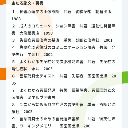
主たる論文・著書
１ 神経心理学の画像診断 共著 純粋語唖 朝倉出版
1988
２ 成人のコミュニケーション障害 共著 運動性発話障
害 大修館書店 1998
３ 失語症言語治療の基礎 単著 診断と治療社 2001
４ 失語症周辺領域のコミュニケーション障害 共著 発
語失行 学苑社 2002
５ よくわかる失語症と高次脳機能障害 共著 失語症の
陽性症状 永井 2003
６ 言語聴覚士テキスト 共著 失語症 医歯薬出版 20
05
７ よくわかる言語発達 共著 語彙障害，言語理論と文
法障害 ミネルヴァ書房
８ ２歳から始める自閉症児の言語訓練 単著 診断と治
療社 2005
９ 言語聴覚士のための言発達障害学 共著 後天性障
害、ワーキングメモリ 医歯薬出版 200