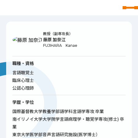
東北文化学園大学
教授（副専攻長）
藤原 加奈江
FUJIHARA Kanae
職種・資格
言語聴覚士
臨床心理士
公認心理師
学歴・学位
国際基督教大学教養学部語学科言語学専攻 卒業
南イリノイ大学大学院学言語病理学・聴覚学専攻(修士) 卒
業
東京大学医学部音声言語研究施設(医学博士）