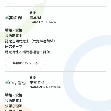
教授
高卓 輝
TAKATO Hikaru
職種・資格
言語聴覚士
認定言語聴覚士（聴覚障害領域）
研究テーマ
聴覚特性と補聴器適合・評価
詳細はこちら
教授
中村 哲也
NAKAMURA Tetsuya
職種・資格
言語聴覚士
公認心理師