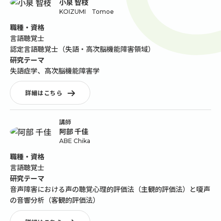
小泉 智枝
KOIZUMI Tomoe
職種・資格
言語聴覚士
認定言語聴覚士（失語・高次脳機能障害領域）
研究テーマ
失語症学、高次脳機能障害学
詳細はこちら
講師
阿部 千佳
ABE Chika
職種・資格
言語聴覚士
研究テーマ
音声障害における声の聴覚心理的評価法（主観的評価法）と嗄声
の音響分析（客観的評価法）