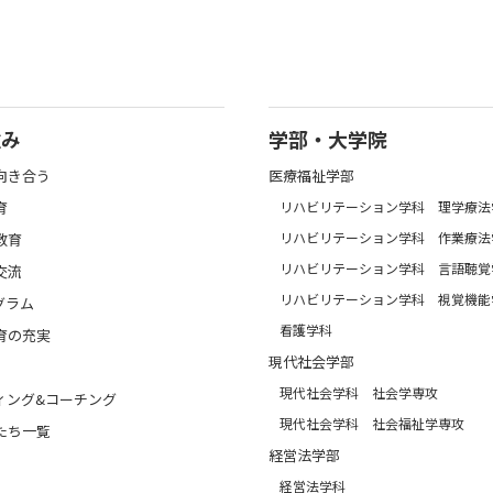
強み
学部・大学院
向き合う
医療福祉学部
育
リハビリテーション学科 理学療法
リハビリテーション学科 作業療法
教育
リハビリテーション学科 言語聴覚
交流
リハビリテーション学科 視覚機能
グラム
看護学科
育の充実
現代社会学部
現代社会学科 社会学専攻
ィング&コーチング
現代社会学科 社会福祉学専攻
たち一覧
経営法学部
経営法学科