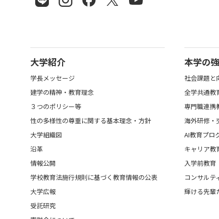
大学紹介
本学の
学長メッセージ
社会課題と
建学の精神・教育理念
全学共通教
３つのポリシー等
専門職連携
性の多様性の尊重に関する基本理念・方針
海外研修・
大学組織図
AI教育プロ
沿革
キャリア教
情報公開
入学前教育
学校教育法施行規則に基づく教育情報の公表
コンサルテ
大学広報
輝ける先輩
受託研究