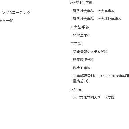
現代社会学部
現代社会学科 社会学専攻
ィング&コーチング
現代社会学科 社会福祉学専攻
たち一覧
経営法学部
経営法学科
工学部
知能情報システム学科
建築環境学科
臨床工学科
工学部課程制について／2028年4
置構想中）
大学院
東北文化学園大学 大学院