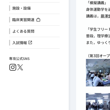
「模擬講義」
施設・設備
身体運動学を
講義は，
藤澤
臨床実習関連
「学生フリー
よくある質問
普段，理学療
また，ゆっく
入試情報
（第3回オー
専攻公式SNS