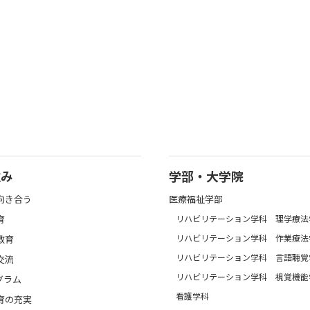
強み
学部・大学院
向き合う
医療福祉学部
育
リハビリテーション学科 理学療法
リハビリテーション学科 作業療法
教育
リハビリテーション学科 言語聴覚
交流
リハビリテーション学科 視覚機能
グラム
看護学科
育の充実