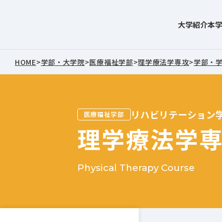
大学紹介
本
東北文化学園大学
HOME
>
学部・大学院
>
医療福祉学部
>
理学療法学専攻
>
学部・
リハビリテーション
医療福祉学部
理学療法学
Physical Therapy Course