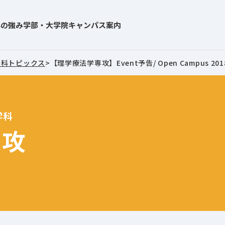
学の強み
学部・大学院
キャンパス案内
学科トピックス
>
【理学療法学専攻】Event予告/ Open Campus 2018 
学科
専攻