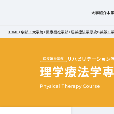
大学紹介
本
東北文化学園大学
HOME
>
学部・大学院
>
医療福祉学部
>
理学療法学専攻
>
学部・
リハビリテーション
医療福祉学部
理学療法学
Physical Therapy Course