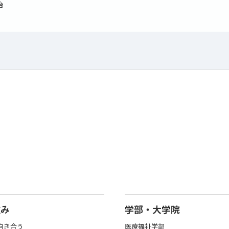
治
強み
学部・大学院
向き合う
医療福祉学部