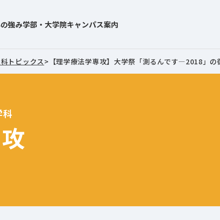
学の強み
学部・大学院
キャンパス案内
学科トピックス
>
【理学療法学専攻】大学祭「測るんです―2018」の
学科
専攻