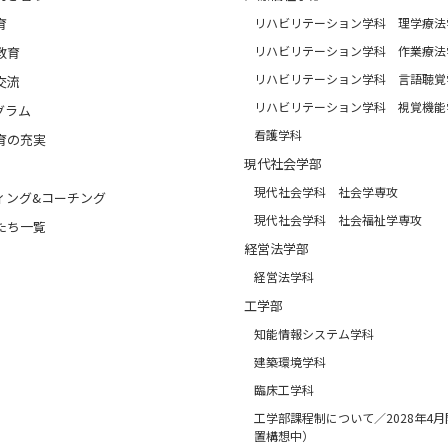
育
リハビリテーション学科 理学療法
リハビリテーション学科 作業療法
教育
リハビリテーション学科 言語聴覚
交流
リハビリテーション学科 視覚機能
グラム
看護学科
育の充実
現代社会学部
現代社会学科 社会学専攻
ィング&コーチング
現代社会学科 社会福祉学専攻
たち一覧
経営法学部
経営法学科
工学部
知能情報システム学科
建築環境学科
臨床工学科
工学部課程制について／2028年4
置構想中）