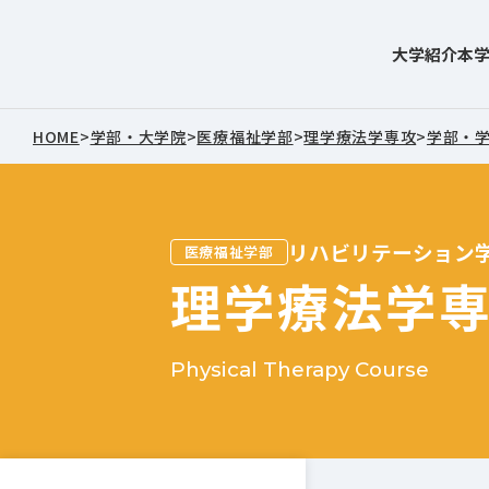
大学紹介
本
東北文化学園大学
HOME
>
学部・大学院
>
医療福祉学部
>
理学療法学専攻
>
学部・
リハビリテーション
医療福祉学部
理学療法学
Physical Therapy Course