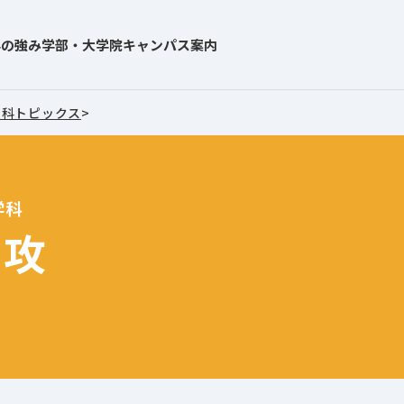
学の強み
学部・大学院
キャンパス案内
学科トピックス
>
学科
専攻