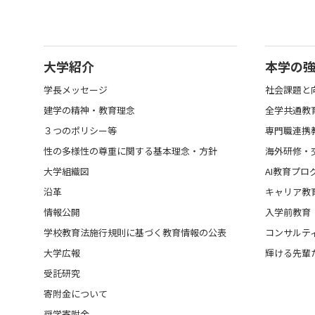
大学紹介
本学の
学長メッセージ
社会課題と
建学の精神・教育理念
全学共通教
３つのポリシー等
専門職連携
性の多様性の尊重に関する基本理念・方針
海外研修・
大学組織図
AI教育プロ
沿革
キャリア教
情報公開
入学前教育
学校教育法施行規則に基づく教育情報の公表
コンサルテ
大学広報
輝ける先輩
受託研究
寄附金について
奨学寄附金