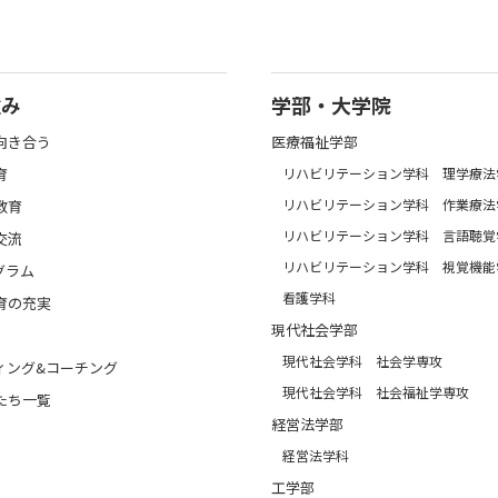
強み
学部・大学院
向き合う
医療福祉学部
育
リハビリテーション学科 理学療法
リハビリテーション学科 作業療法
教育
リハビリテーション学科 言語聴覚
交流
リハビリテーション学科 視覚機能
グラム
看護学科
育の充実
現代社会学部
現代社会学科 社会学専攻
ィング&コーチング
現代社会学科 社会福祉学専攻
たち一覧
経営法学部
経営法学科
工学部