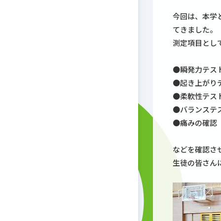
今回は、本学
てきました。
測定項目とし
●
瞬発力テス
●
起き上がり
●
柔軟性テス
●
バランステ
●
痛みの確認
などを確認さ
生徒の皆さん