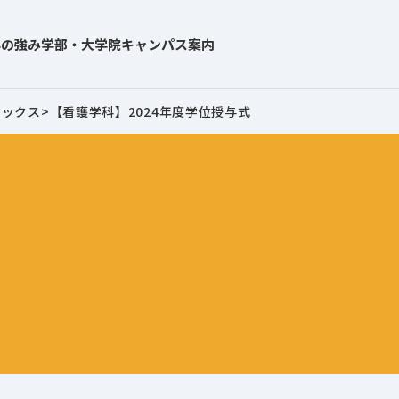
学の強み
学部・大学院
キャンパス案内
ピックス
>
【看護学科】2024年度学位授与式