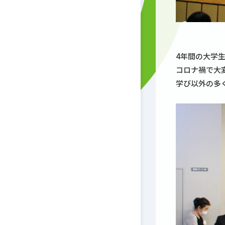
4年間の大学
コロナ禍で大
学び以外の多