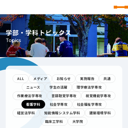
東北文化学園大学
学部・学科トピックス
Topics
ALL
メディア
お知らせ
実施報告
共通
ニュース
学生の活躍
理学療法学専攻
作業療法学専攻
言語聴覚学専攻
視覚機能学専攻
看護学科
社会学専攻
社会福祉学専攻
経営法学科
知能情報システム学科
建築環境学科
臨床工学科
大学院