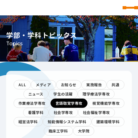
東北文化学園大学
学部・学科トピックス
Topics
ALL
メディア
お知らせ
実施報告
共通
ニュース
学生の活躍
理学療法学専攻
作業療法学専攻
言語聴覚学専攻
視覚機能学専攻
看護学科
社会学専攻
社会福祉学専攻
経営法学科
知能情報システム学科
建築環境学科
臨床工学科
大学院