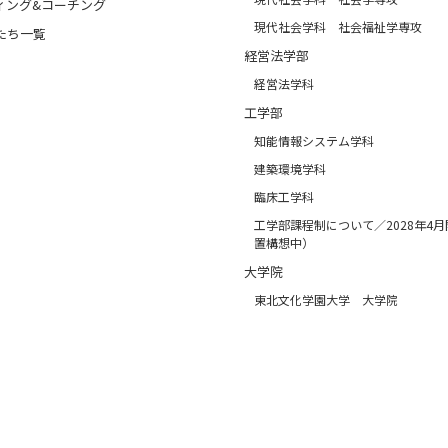
ィング&コーチング
現代社会学科 社会福祉学専攻
たち一覧
経営法学部
経営法学科
工学部
知能情報システム学科
建築環境学科
臨床工学科
工学部課程制について／2028年4
置構想中）
大学院
東北文化学園大学 大学院