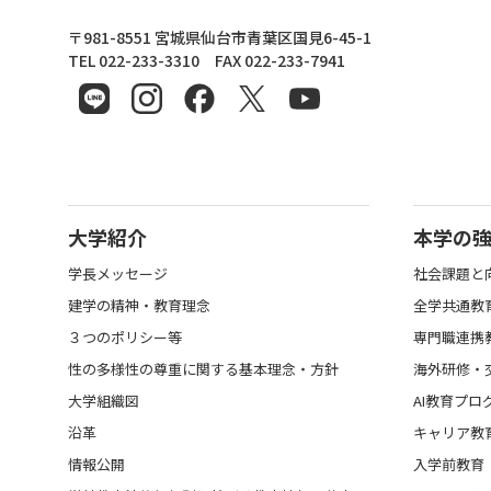
東北文化学園大学
〒981-8551 宮城県仙台市青葉区国見6-45-1
TEL 022-233-3310 FAX 022-233-7941
大学紹介
本学の
学長メッセージ
社会課題と
建学の精神・教育理念
全学共通教
３つのポリシー等
専門職連携
性の多様性の尊重に関する基本理念・方針
海外研修・
大学組織図
AI教育プロ
沿革
キャリア教
情報公開
入学前教育