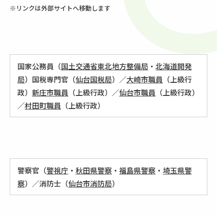
※リンクは外部サイトへ移動します
国家公務員（
国土交通省東北地方整備局
・
北海道開発
局
）国税専門官（
仙台国税局
）／
大崎市職員
（上級行
政）
新庄市職員
（上級行政）／
仙台市職員
（上級行政）
／
村田町職員
（上級行政）
警察官（
警視庁
・
秋田県警察
・
福島県警察
・
埼玉県警
察
）／消防士（
仙台市消防局
）