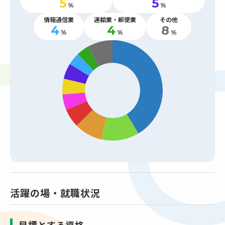
5
5
%
%
情報通信業
運輸業・郵便業
その他
4
4
8
%
%
%
活躍の場・就職状況
目標とする資格