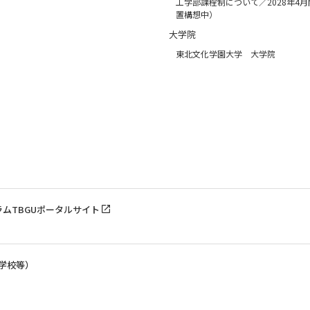
工学部課程制について／2028年4
置構想中）
大学院
東北文化学園大学 大学院
ラム
TBGUポータルサイト
学校等）