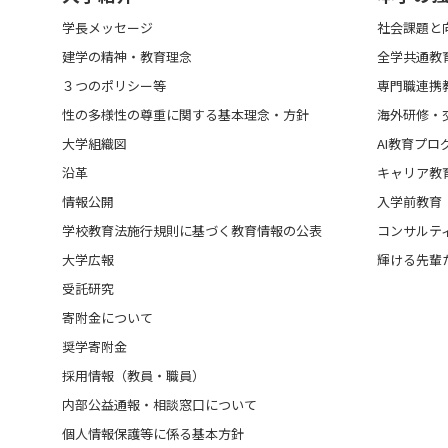
学長メッセージ
社会課題と
建学の精神・教育理念
全学共通教
３つのポリシー等
専門職連携
性の多様性の尊重に関する基本理念・方針
海外研修・
大学組織図
AI教育プロ
沿革
キャリア教
情報公開
入学前教育
学校教育法施行規則に基づく教育情報の公表
コンサルテ
大学広報
輝ける先輩
受託研究
寄附金について
奨学寄附金
採用情報（教員・職員）
内部公益通報・相談窓口について
個人情報保護等に係る基本方針