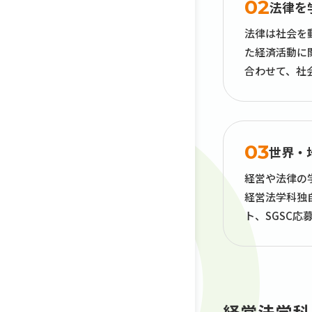
02
法律を
法律は社会を
た経済活動に
合わせて、社
03
世界・
経営や法律の
経営法学科独
ト、SGSC
経営法学科