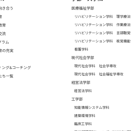
向き合う
医療福祉学部
育
リハビリテーション学科 理学療法
リハビリテーション学科 作業療法
教育
リハビリテーション学科 言語聴覚
交流
リハビリテーション学科 視覚機能
グラム
看護学科
育の充実
現代社会学部
現代社会学科 社会学専攻
ィング&コーチング
現代社会学科 社会福祉学専攻
たち一覧
経営法学部
経営法学科
工学部
知能情報システム学科
建築環境学科
臨床工学科